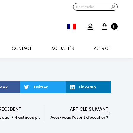
QUE
BLOG
CONTACT
ACTUALITÉS
ACTRICE
0
CONTACT
ACTUALITÉS
ACTRICE
book
Twitter
LinkedIn
PRÉCÉDENT
ARTICLE SUIVANT
Le trac c’est quoi ? 4 astuces pour s’en libérer
Avez-vous l’esprit d’escalier ?